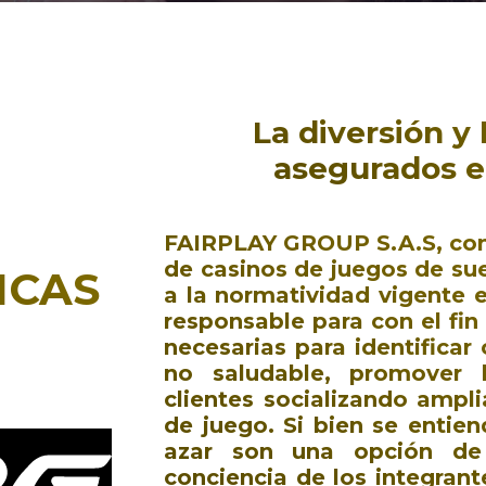
La diversión y
asegurados e
FAIRPLAY GROUP S.A.S, com
de casinos de juegos de su
ICAS
a la normatividad vigente 
responsable para con el fin
necesarias para identificar
no saludable, promover 
clientes socializando ampl
de juego. Si bien se entie
azar son una opción de 
conciencia de los integrant