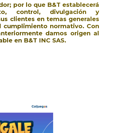
or; por lo que B&T establecerá
o, control, divulgación y
sus clientes en temas generales
al cumplimiento normativo. Con
anteriormente damos origen al
able en B&T INC SAS.