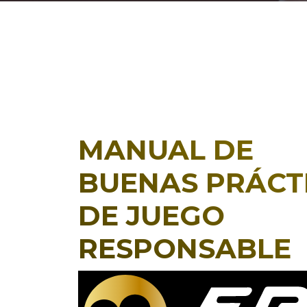
MANUAL DE
BUENAS PRÁCT
DE JUEGO
RESPONSABLE