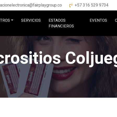
racionelectronica@fairplaygroup.co
+57 316 529 9734
TROS
SERVICIOS
ESTADOS
EVENTOS
FINANCIEROS
crositios Coljue