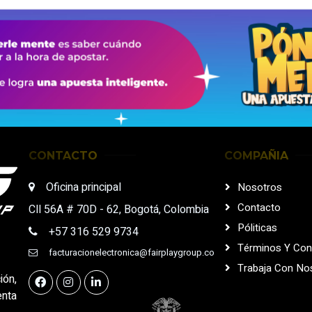
CONTACTO
COMPAÑIA
Oficina principal
Nosotros
Contacto
Cll 56A # 70D - 62, Bogotá, Colombia
Póliticas
+57 316 529 9734
Términos Y Con
facturacionelectronica@fairplaygroup.co
Trabaja Con No
ión,
enta