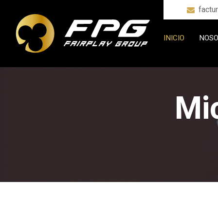
factu
INICIO
NOSO
Mi